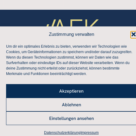
Zustimmung verwalten
Um dir ein optimales Erlebnis zu bieten, verwenden wir Technologien wie
Cookies, um Geräteinformationen zu speichern und/oder darauf zuzugreifen.
Wenn du diesen Technologien zustimmst, können wir Daten wie das
Infos
Arbeitskreise
Nachwuchsförderung
Rechtliches
Social
Surfverhalten oder eindeutige IDs auf dieser Website verarbeiten. Wenn du
Media
deine Zustimmung nicht erteilst oder zurückziehst, können bestimmte
Über
Arbeitskreise
Junge
Datenschutzerklärun
Merkmale und Funktionen beeinträchtigt werden.
LinkedIn
uns
AFK
Netzwerk
Impressum
Aktuelles
Friedensforscherinnen
Christiane-
Akzeptieren
Rajewsky-
Kolloquien
Ablehnen
Preis
Einstellungen ansehen
Datenschutzerklärung
Impressum