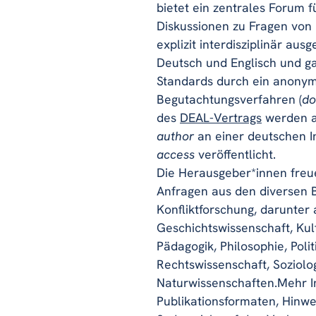
bietet ein zentrales Forum 
Diskussionen zu Fragen von F
explizit interdisziplinär aus
Deutsch und Englisch und ga
Standards durch ein anonym
Begutachtungsverfahren (
do
des
DEAL-Vertrags
werden a
author
an einer deutschen In
access
veröffentlicht.
Die Herausgeber*innen freue
Anfragen aus den diversen 
Konfliktforschung, darunter
Geschichtswissenschaft, Kul
Pädagogik, Philosophie, Poli
Rechtswissenschaft, Soziolo
Naturwissenschaften.Mehr I
Publikationsformaten, Hinwei