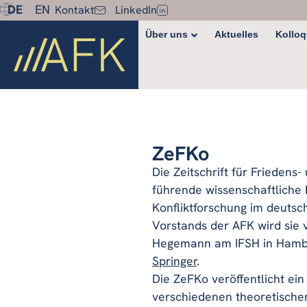
DE
EN
Kontakt
LinkedIn
Über uns
Aktuelles
Kolloq
ZeFKo
Die Zeitschrift für Friedens-
führende wissenschaftliche 
Konfliktforschung im deutsc
Vorstands der AFK wird sie 
Hegemann am IFSH in Hambu
Springer
.
Die ZeFKo veröffentlicht ei
verschiedenen theoretische